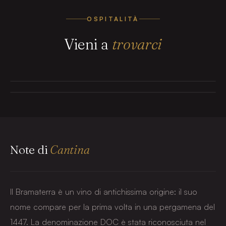
Le camere del Cortile
SU PRENOTAZIONE
Degustazione in cantina
OSPITALITÀ
Le nostre camere, intitolate ai cloni del Nebbiolo, sorgono
I nostri vini raccontati da chi li produce. Dalla potatura
Vieni a
trovarci
all'interno di una storica distilleria del 1862.
all'imbottigliamento.
PRENOTA UN SOGGIORNO
→
PRENOTA UNA DEGUSTAZIONE
→
Note di
Cantina
Il Bramaterra è un vino di antichissima origine: il suo
nome compare per la prima volta in una pergamena del
1447. La denominazione DOC è stata riconosciuta nel